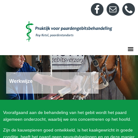
Spring
Door
naar
naar
de
de
hoofdnavigatie
hoofd
inhoud
Werkwijze
Voorafgaand aan de behandeling van het gebit wordt het paard
algemeen onderzocht, waarbij we ons concentreren op het hoofd.
Zijn de kauwspieren goed ontwikkeld, is het kaakgewricht in goede
conditie, heeft het paard geen neusuitvloeiingen en op deze manier